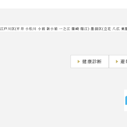
江戸川区(平井 小松川 小岩 新小岩 一之江 篠崎 瑞江) 墨田区(立花 八広 東
健康診断
避