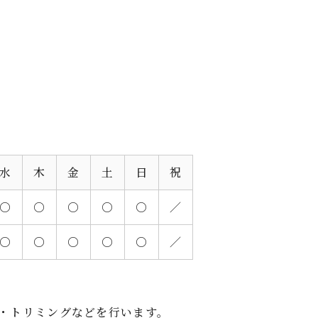
水
木
金
土
日
祝
○
○
○
○
○
／
○
○
○
○
○
／
は手術・トリミングなどを行います。