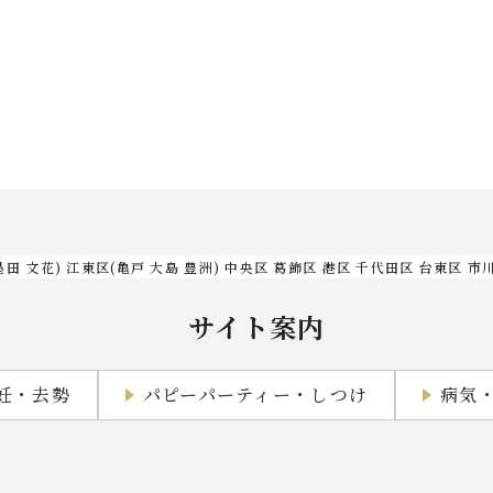
墨田 文花) 江東区(亀戸 大島 豊洲) 中央区 葛飾区 港区 千代田区 台東区 市
サイト案内
妊・去勢
パピーパーティー・しつけ
病気