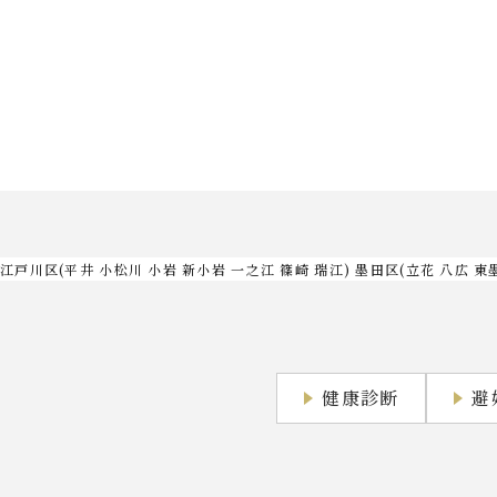
江戸川区(平井 小松川 小岩 新小岩 一之江 篠崎 瑞江) 墨田区(立花 八広 東
健康診断
避