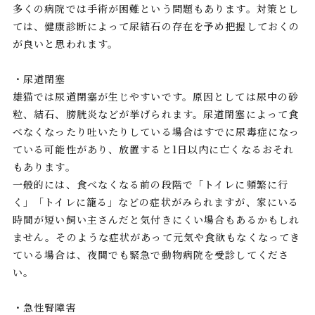
多くの病院では手術が困難という問題もあります。対策とし
ては、健康診断によって尿結石の存在を予め把握しておくの
が良いと思われます。
・尿道閉塞
雄猫では尿道閉塞が生じやすいです。原因としては尿中の砂
粒、結石、膀胱炎などが挙げられます。尿道閉塞によって食
べなくなったり吐いたりしている場合はすでに尿毒症になっ
ている可能性があり、放置すると1日以内に亡くなるおそれ
もあります。
一般的には、食べなくなる前の段階で「トイレに頻繁に行
く」「トイレに籠る」などの症状がみられますが、家にいる
時間が短い飼い主さんだと気付きにくい場合もあるかもしれ
ません。そのような症状があって元気や食欲もなくなってき
ている場合は、夜間でも緊急で動物病院を受診してくださ
い。
・急性腎障害