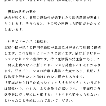
・胃腸の状態の悪化
絶食が続くと、胃腸の運動性が低下したり腸内環境が悪化し
たりします。そうなると、その後の回復にも時間がかかって
しまいます。
・肝リピドーシス（脂肪肝）
食欲不振が続くと体内の脂肪が急速に分解されて肝臓に蓄積
します。これを肝リピドーシスと言います。猫は肝リピドー
シスになりやすい動物です。特に肥満猫が要注意であり、2
日間以上食べないと肝リピドーシスを発症するおそれがあり
ます。肝リピドーシスの治療は非常に大変であり、長期の入
院治療を行わないと助けられない場合もあります。
「肥満だから何日か食べなくても大丈夫だろう」という考え
は間違いで、むしろ、より危険性が高いです。「肥満猫の食
欲不振は特に早めに対応する」「そもそも猫を太らせない」
といったことを頭に入れておいてください。