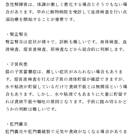
急性腎障害は、体調が激しく悪化する場合とそうでもない場
合があります。早めに動物病院を受診して血液検査を行い点
滴治療を開始することが重要です。
・腎盂腎炎
腎盂腎炎は症状が様々で、診断も難しいです。身体検査、血
液検査、超音波検査、尿検査などから総合的に判断します。
・子宮疾患
猫の子宮蓄膿症は、激しい症状がみられない場合もありま
す。超音波検査を行えば子宮の液体貯留が確認できますが、
水や粘液が貯留しているだけで食欲不振とは無関係という場
合もあります。しかし、水や粘液でもあまりに大量に貯留す
れば食欲不振や嘔吐の原因となります。手術に踏み切るかど
うかの判断は難しいです。
・肛門嚢炎
肛門嚢炎や肛門嚢破裂で元気や食欲がなくなる場合がありま