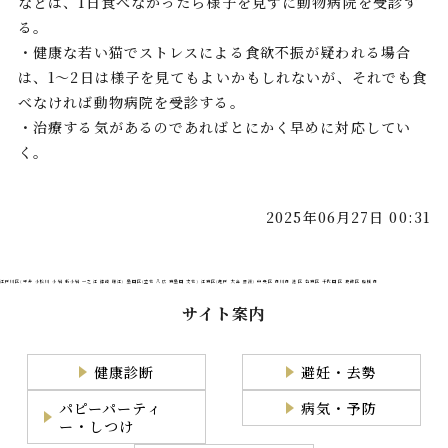
などは、1日食べなかったら様子を見ずに動物病院を受診す
る。
・健康な若い猫でストレスによる食欲不振が疑われる場合
は、1〜2日は様子を見てもよいかもしれないが、それでも食
べなければ動物病院を受診する。
・治療する気があるのであればとにかく早めに対応してい
く。
2025年06月27日 00:31
江戸川区(平井 小松川 小岩 新小岩 一之江 篠崎 瑞江) 墨田区(立花 八広 東墨田 文花) 江東区(亀戸 大島 豊洲) 中央区 市川市 港区 台東区 千代田区 葛飾区 船橋市
サイト案内
健康診断
避妊・去勢
パピーパーティ
病気・予防
ー・しつけ