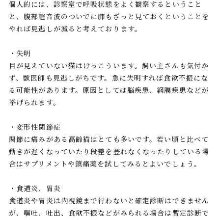
個人的には、診察室で呼吸状態をよく観察するということ
と、腹部超音波のついでに肺もざっと見ておくということを
やれば見逃しが減ると考えております。
・失明
目が見えていない猫はけっこういます。飼い主さんも気付か
ず、獣医師も見逃しがちです。急に失明すれば食欲不振にな
る可能性があります。原因としては脳疾患、網膜疾患などが
挙げられます。
・変形性関節症
関節に痛みがある高齢猫はとても多いです。若い頃と比べて
動きが遅くなっていたり段差を登れなくなったりしている場
合はサプリメントや鎮痛薬を試してみるとよいでしょう。
・食道炎、胃炎
食道炎や胃炎は内視鏡まで行わないと確定診断はできません
が、嘔吐、吐出、食欲不振などがみられる場合は暫定診断で