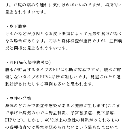
す。お尻の痛みや腫れに気付ければいいのですが、場所的に
見逃されやすいです。
・皮下膿瘍
けんかなどが原因となる皮下膿瘍によって元気や食欲がなく
なる場合があります。問診と身体検査が重要ですが、肛門嚢
炎と同様に見逃されやすいです。
・FIP(猫伝染性腹膜炎)
腹水が貯留するタイプのFIPは診断が容易ですが、腹水が貯
留しないタイプのFIPは診断が難しいです。見逃されたり過
剰診断されたりする事例も多いと思われます。
・急性の発熱
身体のどこかで炎症や感染があると発熱が生じます(ここま
で挙げた病気の中では腎盂腎炎、子宮蓄膿症、皮下膿瘍、
FIPなど)。しかし、40℃以上の急性の発熱がみられるもの
の各種検査では異常が認められないという猫もたまにいま