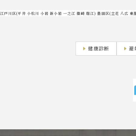
江戸川区(平井 小松川 小岩 新小岩 一之江 篠崎 瑞江) 墨田区(立花 八広 東
健康診断
避