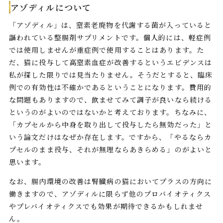
アゾディルについて
「アゾディル」は、窒素老廃物を代謝する菌が入っていると
謳われている整腸剤サプリメントです。個人的には、軽症例
では使用しませんが重症例で使用することはあります。た
だ、猫に投与して高窒素血症が改善するというエビデンスは
私が探した限りでは見当たりません。そうだとすると、臨床
例での有効性は不確かであるということになります。費用的
な問題もありますので、飲ませてみて調子が良いなら続ける
というのがよいのではないかと考えております。ちなみに、
「カプセルから中身を取り出して投与したら無効だった」と
いう論文だけはなぜか存在します。ですから、「やるならカ
プセルのまま投与、それが無理ならあきらめる」のがよいと
思います。
なお、腸内環境の改善は腎臓病の猫においてプラスの方向に
働きますので、アゾディルに限らず他のプロバイオティクス
やプレバイオティクスでも効果が期待できるかもしれませ
ん。