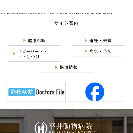
江戸川区(平井 小松川 小岩 新小岩 一之江 篠崎 瑞江) 墨田区(立花 八広 東墨田 文花) 江東区(亀戸 大島 豊洲) 中央区 市川市 港区 台東区 千代田区 葛飾区 船橋市
サイト案内
健康診断
避妊・去勢
パピーパーティ
病気・予防
ー・しつけ
採用情報