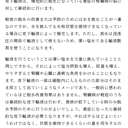
皮下輸液は、慢性的に脱水になっている重症の腎臓病の猫に
対して継続的に行います。
軽度の脱水の改善または予防のためには水を飲むことが一番
なのですが、水を飲んでも水和状態を維持できなくなってい
る場合に皮下輸液によって補充します。ただし、真水は浸透
圧の関係で輸液として使えないため、薄い塩水である輸液製
剤を使うことになります。
輸液を行うということは薄い塩水を大量に飲んでいることと
同じですから、それによって塩分摂取も増え、尿量も増え、
やりすぎると腎臓や心臓に過剰な負荷をかけることにもなり
ます。皮下輸液の一部は細胞内に入るものの大部分はそのま
ま尿として出ていくようなイメージであり、一般的に思われ
ているほど脱水改善効果はありません。腎臓病が軽症のうち
は継続的な皮下輸液は行わず、食欲が低下している時のみ脱
水予防のために行うのがよいでしょう。重症になったら継続
的な皮下輸液が必要となりますが、やればやるほどよいとい
うわけではなく、状態を維持できるくらいの量を投与するの