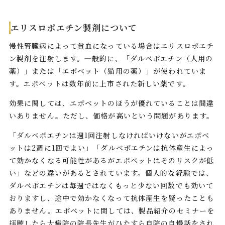
エリスロポエチン製剤について
慢性腎臓病によって貧血になっている場合はエリスロポエチ
ン製剤を注射します。一般的に、「ダルベポエチン（人用の
薬）」または「エポベット（猫用の薬）」が使われていま
す。エポベットは数年前に上市された新しい薬です。
効果に関しては、エポベットのほうが優れていることは間違
いありません。ただし、価格が高いという問題があります。
「ダルベポエチンは週1回注射しなければいけないがエポベ
ットは2週に1回でよい」「ダルベポエチンは抗体産生によっ
て効かなくなる可能性があるがエポベットはそのリスクが低
い」などの違いがあるとされています。個人的な経験では、
ダルベポエチンは毎週ではなくもっと少ない回数でも効いて
おりますし、途中で効かなくなって抗体産生を疑ったことも
ありません。エポベットに関しては、製品紹介のセミナーを
拝聴したら大病院の院長先生がひたすら自院の自慢話をされ