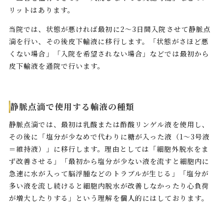
リットはあります。
当院では、状態が悪ければ最初に2〜3日間入院させて静脈点
滴を行い、その後皮下輸液に移行します。「状態がさほど悪
くない場合」「入院を希望されない場合」などでは最初から
皮下輸液を通院で行います。
静脈点滴で使用する輸液の種類
静脈点滴では、最初は乳酸または酢酸リンゲル液を使用し、
その後に「塩分が少なめで代わりに糖が入った液（1〜3号液
＝維持液）」に移行します。理由としては「細胞外脱水をま
ず改善させる」「最初から塩分が少ない液を流すと細胞内に
急速に水が入って脳浮腫などのトラブルが生じる」「塩分が
多い液を流し続けると細胞内脱水が改善しなかったり心負荷
が増大したりする」という理解を個人的にはしております。