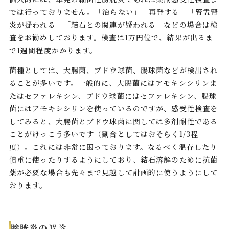
では行っておりません。「治らない」「再発する」「腎盂腎
炎が疑われる」「結石との関連が疑われる」などの場合は検
査をお勧めしております。検査は1万円位で、結果が出るま
で1週間程度かかります。
菌種としては、大腸菌、ブドウ球菌、腸球菌などが検出され
ることが多いです。一般的に、大腸菌にはアモキシシリンま
たはセファレキシン、ブドウ球菌にはセファレキシン、腸球
菌にはアモキシシリンを使っているのですが、感受性検査を
してみると、大腸菌とブドウ球菌に関しては多剤耐性である
ことがけっこう多いです（割合としてはおそらく1/3程
度）。これには非常に困っております。なるべく温存したり
慎重に使ったりするようにしており、結石溶解のために抗菌
薬が必要な場合も先々まで見越して計画的に使うようにして
おります。
膀胱炎の誤診