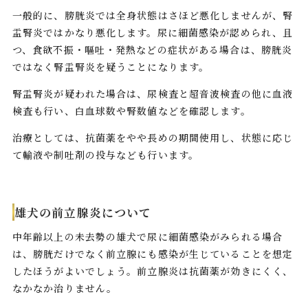
一般的に、膀胱炎では全身状態はさほど悪化しませんが、腎
盂腎炎ではかなり悪化します。尿に細菌感染が認められ、且
つ、食欲不振・嘔吐・発熱などの症状がある場合は、膀胱炎
ではなく腎盂腎炎を疑うことになります。
腎盂腎炎が疑われた場合は、尿検査と超音波検査の他に血液
検査も行い、白血球数や腎数値などを確認します。
治療としては、抗菌薬をやや長めの期間使用し、状態に応じ
て輸液や制吐剤の投与なども行います。
雄犬の前立腺炎について
中年齢以上の未去勢の雄犬で尿に細菌感染がみられる場合
は、膀胱だけでなく前立腺にも感染が生じていることを想定
したほうがよいでしょう。前立腺炎は抗菌薬が効きにくく、
なかなか治りません。