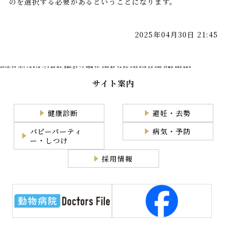
のを選択する必要があるということになります。
2025年04月30日 21:45
江戸川区(平井 小松川 小岩 新小岩 一之江 篠崎 瑞江) 墨田区(立花 八広 東墨田 文花) 江東区(亀戸 大島 豊洲) 中央区 市川市 港区 台東区 千代田区 葛飾区 船橋市
サイト案内
健康診断
避妊・去勢
パピーパーティ
病気・予防
ー・しつけ
採用情報