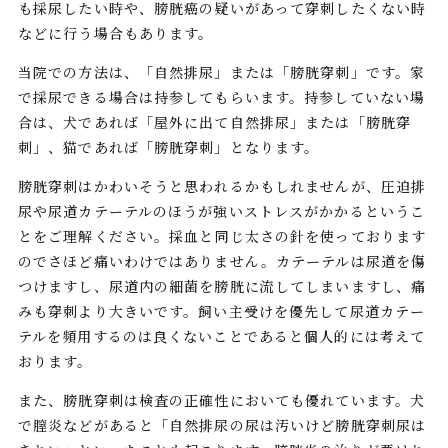
も採尿したい時や、膀胱癌の疑いがあって穿刺したくない時
などに行う場合もあります。
当院での方法は、「自然排尿」または「膀胱穿刺」です。家
で採尿できる場合は持参してもらいます。持参していない場
合は、犬であれば「屋外に出て自然排尿」または「膀胱穿
刺」、猫であれば「膀胱穿刺」となります。
膀胱穿刺はかわいそうと思われるかもしれませんが、圧迫排
尿や尿道カテーテルのほうが強いストレスがかかるというこ
とをご理解ください。採血と同じ太さの針を使っております
のでさほど痛いわけではありません。カテーテルは尿道を傷
つけますし、尿道内の細菌を膀胱に流してしまいますし、痛
みも穿刺より大きいです。飼い主受けを優先して尿道カテー
テルを頻用するのは良くないことであると個人的には考えて
おります。
また、膀胱穿刺は検査の正確性においても優れています。犬
で膣炎などがあると「自然排尿の尿は汚いけど膀胱穿刺尿は