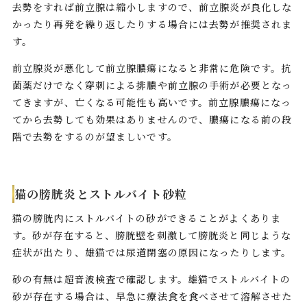
去勢をすれば前立腺は縮小しますので、前立腺炎が良化しな
かったり再発を繰り返したりする場合には去勢が推奨されま
す。
前立腺炎が悪化して前立腺膿瘍になると非常に危険です。抗
菌薬だけでなく穿刺による排膿や前立腺の手術が必要となっ
てきますが、亡くなる可能性も高いです。前立腺膿瘍になっ
てから去勢しても効果はありませんので、膿瘍になる前の段
階で去勢をするのが望ましいです。
猫の膀胱炎とストルバイト砂粒
猫の膀胱内にストルバイトの砂ができることがよくありま
す。砂が存在すると、膀胱壁を刺激して膀胱炎と同じような
症状が出たり、雄猫では尿道閉塞の原因になったりします。
砂の有無は超音波検査で確認します。雄猫でストルバイトの
砂が存在する場合は、早急に療法食を食べさせて溶解させた