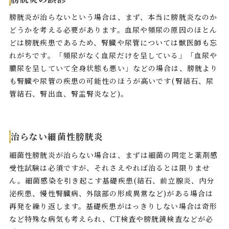
膀胱炎が治らないという場合は、まず、本当に膀胱炎なのか
どうかを考える必要があります。血尿や頻尿の原因のほとん
どは膀胱疾患であるため、腎臓や尿管については獣医師も忘
れがちです。「頻尿がなく血尿だけを呈している」「血尿や
膿尿を呈していて全身状態も悪い」などの場合は、膀胱より
も腎臓や尿管の疾患の可能性のほうが高いです(腎結石、尿
管結石、腎出血、腎盂腎炎など)。
治らない細菌性膀胱炎
細菌性膀胱炎が治らない場合は、まずは細菌の同定と薬剤感
受性試験は必須ですが、それさえやれば治るとは限りませ
ん。細菌感染を引き起こす基礎疾患(結石、前立腺炎、内分
泌疾患、慢性腎臓病、外陰部の形成異常など)がある場合は
再発を繰り返します。基礎疾患がはっきりしない場合は奇形
など特殊な病気も考えられ、CT検査や膀胱鏡検査などが必