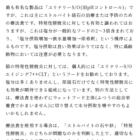
最も有名な製品は「ユリナリーS/O(旧pHコントロール)」で
すが、これは主にストルバイト結石の治療または予防のため
の療法食です。特発性膀胱炎に対しても有効と謳われてはお
りますが、これは塩分が一般的なフードの2～3倍含まれてお
り、「塩分摂取増加→飲水量増加→尿希釈」という機序によ
るものです。塩分摂取は良い効果ばかりではなく、特に高齢
動物においては注意が必要となります。
猫の特発性膀胱炎に対しては、個人的には「ユリナリーS/O
エイジング7++CLT」というフードをお勧めしております。
塩分は多くありませんし、尿結石だけでなく特発性膀胱炎に
も効果が期待できる組成になっています。別の方法として
は、療法食を使わずにウェットフード主体(ふつうの総合栄
養食でかまいません)に切り替えて水分摂取を増やすのもよ
いかもしれません。
療法食を使用する場合は、「ストルバイトの石や砂」「特発
性膀胱炎」のどちらが問題なのかを判断した上で、適切なも