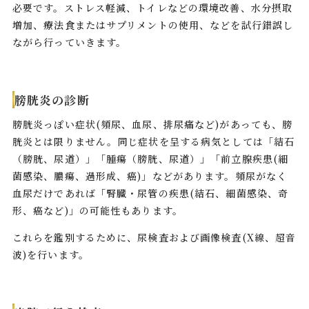
必要です。ストレス軽減、トイレなどの環境改善、水分摂取
増加、療法食またはサプリメントの使用、などを試行錯誤し
ながら行っていきます。
膀胱炎の診断
膀胱炎っぽい症状(頻尿、血尿、排尿痛など)があっても、膀
胱炎とは限りません。同じ症状を呈する病気としては「結石
（膀胱、尿道）」「腫瘍（膀胱、尿道）」「前立腺疾患(細
菌感染、膿瘍、過形成、癌)」などがあります。頻尿がなく
血尿だけであれば「腎臓・尿管の疾患(結石、細菌感染、奇
形、癌など)」の可能性もあります。
これらを鑑別するために、尿検査および画像検査(X線、超音
波)を行います。