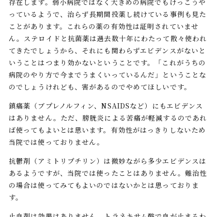
存在します。弱小病院ではなく大きめの病院でもけっこうや
っているようで、治らず長期間投薬し続けている事例も見た
ことがあります。これらの薬の有効性は証明されていませ
ん。ステロイドと抗菌薬は過去数十年にわたって散々使われ
てきたでしょうから、それにも関わらずエビデンスがないと
いうことはつまり効かないということです。「これがうちの
病院のやり方で今までうまくいっているんだ」ということな
のでしょうけれども、害があるのでやめてほしいです。
鎮痛薬（ブプレノルフィン、NSAIDSなど）にもエビデンス
はありません。ただ、膀胱炎による苦痛が軽減するのであれ
ば使ってもよいとは思います。有効性がはっきりしないため
当院では使っておりません。
抗鬱剤（アミトリプチリン）は微妙ながら多少エビデンスは
あるようですが、当院では使ったことはありません。難治性
の場合は使ってみてもよいのではないかとは思っておりま
す。
止血剤は効果はありません。トラネキサム酸で血が止まるわ