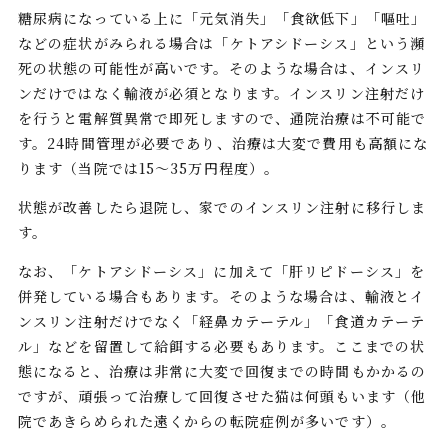
糖尿病になっている上に「元気消失」「食欲低下」「嘔吐」
などの症状がみられる場合は「ケトアシドーシス」という瀕
死の状態の可能性が高いです。そのような場合は、インスリ
ンだけではなく輸液が必須となります。インスリン注射だけ
を行うと電解質異常で即死しますので、通院治療は不可能で
す。24時間管理が必要であり、治療は大変で費用も高額にな
ります（当院では15～35万円程度）。
状態が改善したら退院し、家でのインスリン注射に移行しま
す。
なお、「ケトアシドーシス」に加えて「肝リピドーシス」を
併発している場合もあります。そのような場合は、輸液とイ
ンスリン注射だけでなく「経鼻カテーテル」「食道カテーテ
ル」などを留置して給餌する必要もあります。ここまでの状
態になると、治療は非常に大変で回復までの時間もかかるの
ですが、頑張って治療して回復させた猫は何頭もいます（他
院であきらめられた遠くからの転院症例が多いです）。