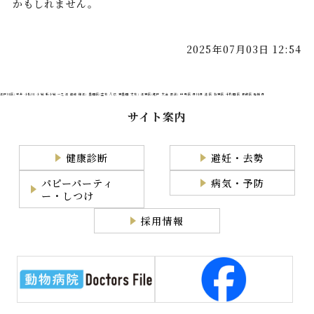
かもしれません。
2025年07月03日 12:54
江戸川区(平井 小松川 小岩 新小岩 一之江 篠崎 瑞江) 墨田区(立花 八広 東墨田 文花) 江東区(亀戸 大島 豊洲) 中央区 市川市 港区 台東区 千代田区 葛飾区 船橋市
サイト案内
健康診断
避妊・去勢
パピーパーティ
病気・予防
ー・しつけ
採用情報