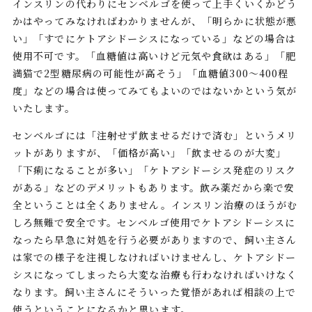
インスリンの代わりにセンベルゴを使って上手くいくかどう
かはやってみなければわかりませんが、「明らかに状態が悪
い」「すでにケトアシドーシスになっている」などの場合は
使用不可です。「血糖値は高いけど元気や食欲はある」「肥
満猫で2型糖尿病の可能性が高そう」「血糖値300～400程
度」などの場合は使ってみてもよいのではないかという気が
いたします。
センベルゴには「注射せず飲ませるだけで済む」というメリ
ットがありますが、「価格が高い」「飲ませるのが大変」
「下痢になることが多い」「ケトアシドーシス発症のリスク
がある」などのデメリットもあります。飲み薬だから楽で安
全ということは全くありません。インスリン治療のほうがむ
しろ無難で安全です。センベルゴ使用でケトアシドーシスに
なったら早急に対処を行う必要がありますので、飼い主さん
は家での様子を注視しなければいけませんし、ケトアシドー
シスになってしまったら大変な治療も行わなければいけなく
なります。飼い主さんにそういった覚悟があれば相談の上で
使うということになるかと思います。