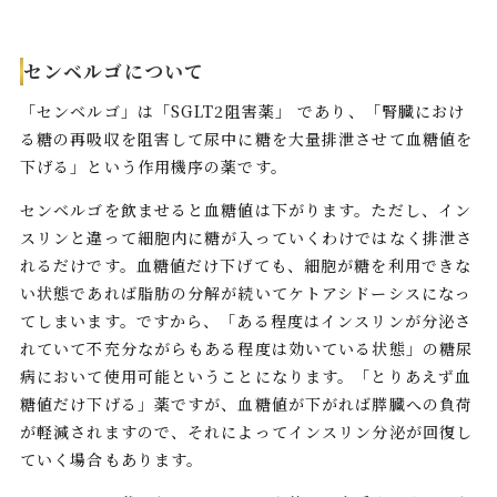
センベルゴについて
「センベルゴ」は「SGLT2阻害薬」 であり、「腎臓におけ
る糖の再吸収を阻害して尿中に糖を大量排泄させて血糖値を
下げる」という作用機序の薬です。
センベルゴを飲ませると血糖値は下がります。ただし、イン
スリンと違って細胞内に糖が入っていくわけではなく排泄さ
れるだけです。血糖値だけ下げても、細胞が糖を利用できな
い状態であれば脂肪の分解が続いてケトアシドーシスになっ
てしまいます。ですから、「ある程度はインスリンが分泌さ
れていて不充分ながらもある程度は効いている状態」の糖尿
病において使用可能ということになります。「とりあえず血
糖値だけ下げる」薬ですが、血糖値が下がれば膵臓への負荷
が軽減されますので、それによってインスリン分泌が回復し
ていく場合もあります。