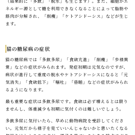
（結果的に「多飲」「脱水」も生じます）。また、細胞がエ
ネルギー源として糖を利用できなくなることによって脂肪や
筋肉が分解され、「削痩」「ケトアシドーシス」などが生じ
ます。
猫の糖尿病の症状
猫の糖尿病では「多飲多尿」「食欲亢進」「削痩」「歩様異
常」などの症状がみられます。発症初期は元気なのですが、
病状が進行して重度の脱水やケトアシドーシスになると「元
気消失」「食欲低下」「嘔吐」「昏睡」などの症状がみられ
るようになります。
最も重要な症状は多飲多尿です。食欲は必ず増えるとは限り
ませんし、体重減少も初期に気付くのは難しいでしょう。
多飲多尿に気付いたら、早めに動物病院を受診してくださ
い。元気だから様子を見ていいんじゃないかと思いたくなる