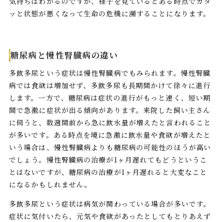
気持ちはわかるのですが、様子を見ているとある時点でガタ
ッと状態が悪くなって生命の危機に瀕することになります。
糖尿病と慢性腎臓病の違い
多飲多尿という症状は慢性腎臓病でもみられます。慢性腎臓
病では食欲は増加せず、多飲多尿も長期間かけて徐々に進行
します。一方で、糖尿病は症状の進行がもっと速く、短い期
間で急激に症状が出る傾向があります。来院した飼い主さん
に伺うと、数週間前から急に飲水量が増えたと言われること
が多いです。ある時点を境に急激に飲水量や食欲が増えたと
いう場合は、慢性腎臓病よりも糖尿病の可能性のほうが高い
でしょう。慢性腎臓病の治療が1ヶ月遅れてもどうというこ
とはないですが、糖尿病の治療が1ヶ月遅れると大変なこと
になるかもしれません。
多飲多尿という症状は病気が関わっている場合が多いです。
症状に気付いたら、元気や食欲があったとしてもとりあえず