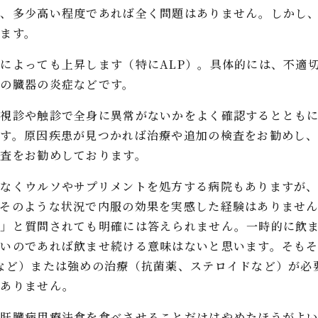
、多少高い程度であれば全く問題はありません。しかし、A
ます。
によっても上昇します（特にALP）。具体的には、不適
の臓器の炎症などです。
、視診や触診で全身に異常がないかをよく確認するととも
ます。原因疾患が見つかれば治療や追加の検査をお勧めし
査をお勧めしております。
となくウルソやサプリメントを処方する病院もありますが
、そのような状況で内服の効果を実感した経験はありませ
？」と質問されても明確には答えられません。一時的に飲
ないのであれば飲ませ続ける意味はないと思います。そも
など）または強めの治療（抗菌薬、ステロイドなど）が必
はありません。
で肝臓病用療法食を食べさせることだけはやめたほうがよ