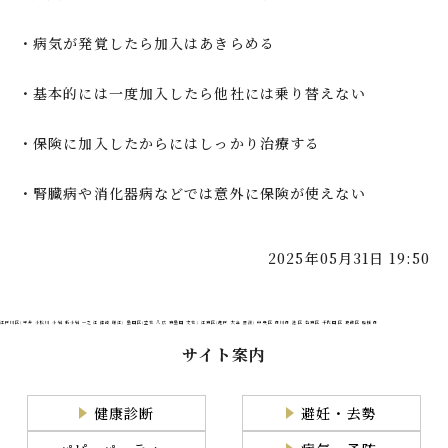
・病気が発覚したら加入はあきらめる
・基本的には一度加入したら他社には乗り替えない
・保険に加入したからにはしっかり治療する
・腎臓病や消化器病などでは意外に保険が使えない
2025年05月31日 19:50
江戸川区(平井 小松川 小岩 新小岩 一之江 篠崎 瑞江) 墨田区(立花 八広 東墨田 文花) 江東区(亀戸 大島 豊洲) 中央区 市川市 港区 台東区 千代田区 葛飾区 船橋市
サイト案内
健康診断
避妊・去勢