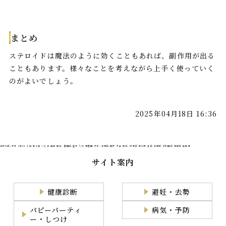
まとめ
ステロイドは魔法のように効くこともあれば、副作用が出る
こともあります。様々なことを考えながら上手く使っていく
のがよいでしょう。
2025年04月18日 16:36
江戸川区(平井 小松川 小岩 新小岩 一之江 篠崎 瑞江) 墨田区(立花 八広 東墨田 文花) 江東区(亀戸 大島 豊洲) 中央区 市川市 港区 台東区 千代田区 葛飾区 船橋市
サイト案内
健康診断
避妊・去勢
パピーパーティ
病気・予防
ー・しつけ