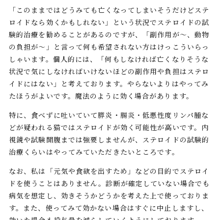
「このままではどうみても亡くなってしまいそうだけどステ
ロイドなら効くかもしれない」という状況でステロイドの試
験的治療を勧めることがあるのですが、「副作用が〜、動物
の負担が〜」と言って何も希望されない方はけっこういらっ
しゃいます。個人的には、「何もしなければ亡くなりそうな
状況で気にしなければいけないほどの副作用や負担はステロ
イドにはない」と考えております。やらないよりはやってみ
たほうがよいです。魔法のように効く場合があります。
特に、食べずに吐いていて膵炎・腸炎・低悪性度リンパ腫な
どが疑われる猫ではステロイドが効く可能性が高いです。内
視鏡や試験開腹までは強要しませんが、ステロイドの試験的
治療くらいはやってみていただきたいところです。
なお、私は「元気や食欲を出すため」などの目的でステロイ
ドを使うことはありません。診断が確定していない場合でも
病気を想定し、効きそうかどうかを考えた上で使っておりま
す。また、使ってみて効かない場合はすぐに中止しますし、
効いた場合も投与量を減らしていくようにしております。