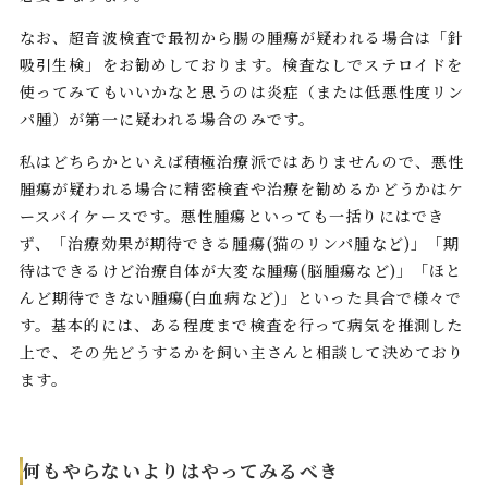
なお、超音波検査で最初から腸の腫瘍が疑われる場合は「針
吸引生検」をお勧めしております。検査なしでステロイドを
使ってみてもいいかなと思うのは炎症（または低悪性度リン
パ腫）が第一に疑われる場合のみです。
私はどちらかといえば積極治療派ではありませんので、悪性
腫瘍が疑われる場合に精密検査や治療を勧めるかどうかはケ
ースバイケースです。悪性腫瘍といっても一括りにはでき
ず、「治療効果が期待できる腫瘍(猫のリンパ腫など)」「期
待はできるけど治療自体が大変な腫瘍(脳腫瘍など)」「ほと
んど期待できない腫瘍(白血病など)」といった具合で様々で
す。基本的には、ある程度まで検査を行って病気を推測した
上で、その先どうするかを飼い主さんと相談して決めており
ます。
何もやらないよりはやってみるべき