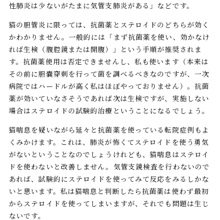
性肺炎は少ないがたまに気管支肺炎がある」などです。
猫の胆管炎に限っては、抗菌薬とステロイドのどちらが効く
かわかりません。一般的には「まず抗菌薬を使い、効かなけ
れば生検（腹腔鏡または開腹）」という手順が推奨されま
す。抗菌薬使用は否定できませんし、私も使います（本来は
その前に胆嚢穿刺を行って菌を調べるべきなのですが、一次
病院ではハードルが高く私はほぼやっておりません）。抗菌
薬が効いていなさそうであれば次は生検ですが、実施しない
場合はステロイドの試験的治療ということになるでしょう。
猫喘息を疑いながら延々と抗菌薬を使っている転院症例もよ
くみかけます。これは、肺炎が怖くてステロイドを使う勇気
がないということなのでしょうけれども、猫喘息はステロイ
ドを使わないと改善しません。気管支鏡検査を行わないので
あれば、試験的にステロイドを使ってみて反応をみるしかな
いと思います。私は猫喘息と判断したら抗菌薬は使わず最初
からステロイドを使ってしまいますが、それでも問題は生じ
ないです。