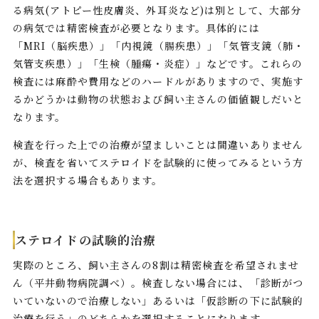
る病気(アトピー性皮膚炎、外耳炎など)は別として、大部分
の病気では精密検査が必要となります。具体的には
「MRI（脳疾患）」「内視鏡（腸疾患）」「気管支鏡（肺・
気管支疾患）」「生検（腫瘍・炎症）」などです。これらの
検査には麻酔や費用などのハードルがありますので、実施す
るかどうかは動物の状態および飼い主さんの価値観しだいと
なります。
検査を行った上での治療が望ましいことは間違いありません
が、検査を省いてステロイドを試験的に使ってみるという方
法を選択する場合もあります。
ステロイドの試験的治療
実際のところ、飼い主さんの8割は精密検査を希望されませ
ん（平井動物病院調べ）。検査しない場合には、「診断がつ
いていないので治療しない」あるいは「仮診断の下に試験的
治療を行う」のどちらかを選択することになります。