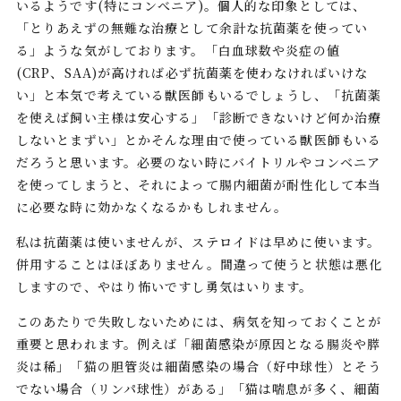
いるようです(特にコンべニア)。個人的な印象としては、
「とりあえずの無難な治療として余計な抗菌薬を使ってい
る」ような気がしております。「白血球数や炎症の値
(CRP、SAA)が高ければ必ず抗菌薬を使わなければいけな
い」と本気で考えている獣医師もいるでしょうし、「抗菌薬
を使えば飼い主様は安心する」「診断できないけど何か治療
しないとまずい」とかそんな理由で使っている獣医師もいる
だろうと思います。必要のない時にバイトリルやコンベニア
を使ってしまうと、それによって腸内細菌が耐性化して本当
に必要な時に効かなくなるかもしれません。
私は抗菌薬は使いませんが、ステロイドは早めに使います。
併用することはほぼありません。間違って使うと状態は悪化
しますので、やはり怖いですし勇気はいります。
このあたりで失敗しないためには、病気を知っておくことが
重要と思われます。例えば「細菌感染が原因となる腸炎や膵
炎は稀」「猫の胆管炎は細菌感染の場合（好中球性）とそう
でない場合（リンパ球性）がある」「猫は喘息が多く、細菌