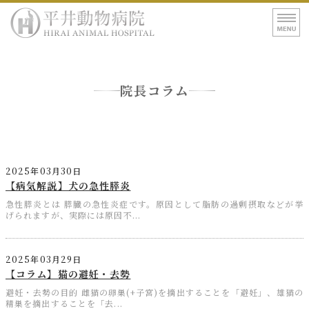
平井動物病院｜東
ホーム
院長コラム
病院紹介
診療案内
アクセス
2025年03月30日
【病気解説】犬の急性膵炎
急性膵炎とは 膵臓の急性炎症です。原因として脂肪の過剰摂取などが挙
げられますが、実際には原因不...
2025年03月29日
【コラム】猫の避妊・去勢
避妊・去勢の目的 雌猫の卵巣(+子宮)を摘出することを「避妊」、雄猫の
精巣を摘出することを「去...