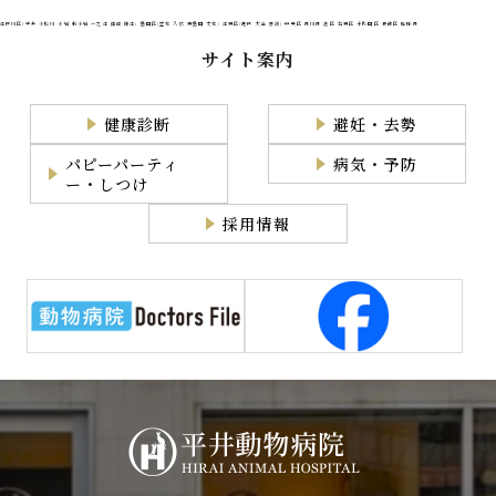
江戸川区(平井 小松川 小岩 新小岩 一之江 篠崎 瑞江) 墨田区(立花 八広 東墨田 文花) 江東区(亀戸 大島 豊洲) 中央区 市川市 港区 台東区 千代田区 葛飾区 船橋市
サイト案内
健康診断
避妊・去勢
パピーパーティ
病気・予防
ー・しつけ
採用情報